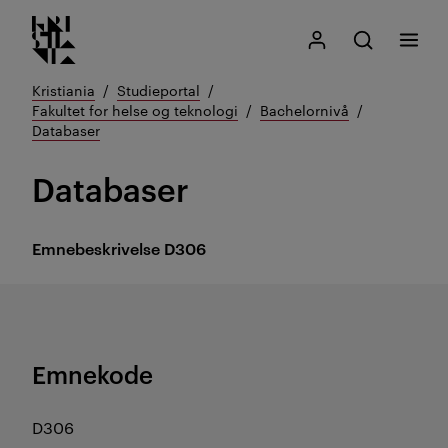
Kristiania logo
Gå
Søk
Mitt Kristiania
Åpne søk
Meny
til
innhold
Kristiania
Studieportal
Fakultet for helse og teknologi
Bachelornivå
Databaser
Databaser
Emnebeskrivelse
D306
Emnekode
D306