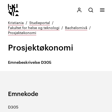
Kristiania logo
Gå
Søk
Mitt Kristiania
Åpne søk
Meny
til
innhold
Kristiania
Studieportal
Fakultet for helse og teknologi
Bachelornivå
Prosjektøkonomi
Prosjektøkonomi
Emnebeskrivelse
D305
Emnekode
D305