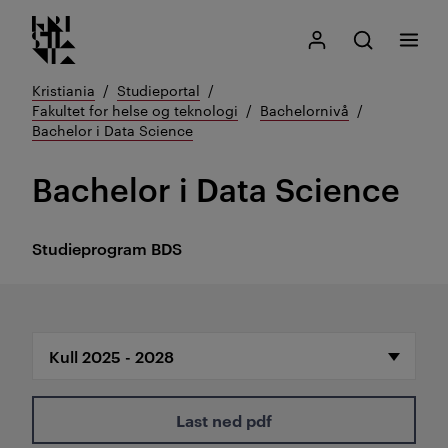
Kristiania logo
Gå
Søk
Mitt Kristiania
Åpne søk
Meny
til
innhold
Kristiania
Studieportal
Fakultet for helse og teknologi
Bachelornivå
Bachelor i Data Science
Bachelor i Data Science
Studieprogram
BDS
Last ned pdf