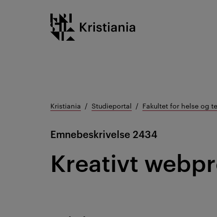
Gå
Kristiania logo
til
innhold
Kristiania
Studieportal
Fakultet for helse og t
Emnebeskrivelse
2434
Kreativt webpr