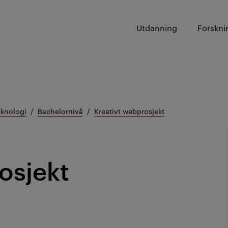
Utdanning
Forskni
eknologi
Bachelornivå
Kreativt webprosjekt
osjekt