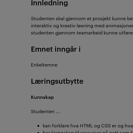
Innledning
Studenten skal gjennom et prosjekt kunne be
interaktiv og kreativ løsning med animasjoner
studenten gjennom teamarbeid kunne utføre 
Emnet inngår i
Enkeltemne
Læringsutbytte
Kunnskap
Studenten ...
kan forklare hva HTML og CSS er og hva
har kjennskap til ressurser på nett som 