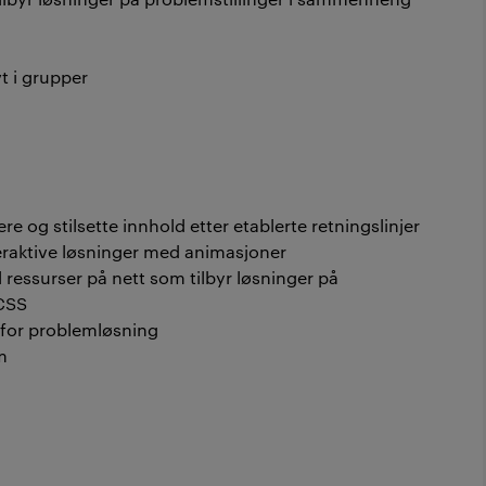
t i grupper
e og stilsette innhold etter etablerte retningslinjer
eraktive løsninger med animasjoner
l ressurser på nett som tilbyr løsninger på
 CSS
 for problemløsning
m