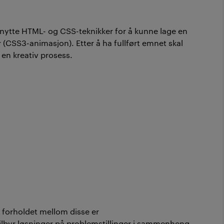
nytte HTML- og CSS-teknikker for å kunne lage en
 (CSS3-animasjon). Etter å ha fullført emnet skal
en kreativ prosess.
 forholdet mellom disse er
tilbyr løsninger på problemstillinger i sammenheng