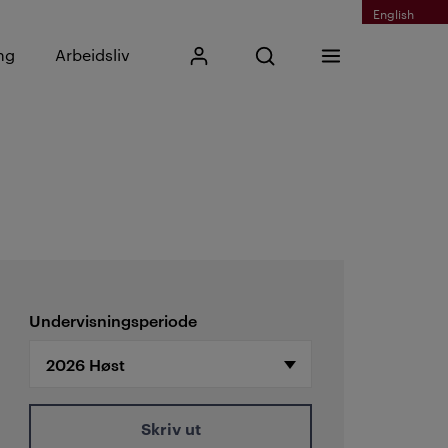
English
Skriv inn søkefrase
ng
Arbeidsliv
Mitt Kristiania
Åpne søk
Meny
Søk
Undervisningsperiode
Skriv ut