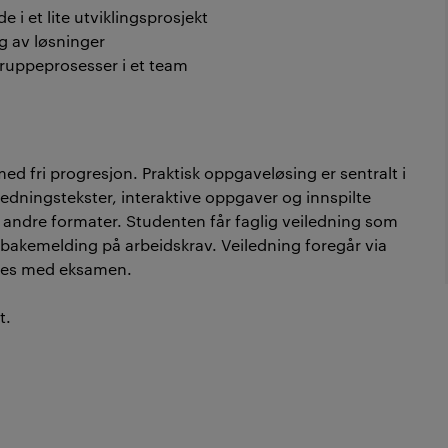
 i et lite utviklingsprosjekt
lg av løsninger
 gruppeprosesser i et team
fri progresjon. Praktisk oppgaveløsing er sentralt i
dningstekster, interaktive oppgaver og innspilte
t andre formater. Studenten får faglig veiledning som
ilbakemelding på arbeidskrav. Veiledning foregår via
ttes med eksamen.
t.