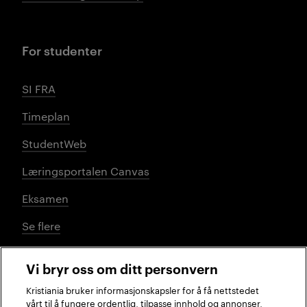
For studenter
SI FRA
Timeplan
StudentWeb
Læringsportalen Canvas
Eksamen
Se flere
Vi bryr oss om ditt personvern
Sosiale medier
Kristiania bruker informasjonskapsler for å få nettstedet
vårt til å fungere ordentlig, tilpasse innhold og annonser,