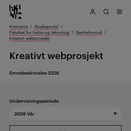
Kristiania logo
Gå
Søk
Mitt Kristiania
Åpne søk
Meny
til
innhold
Kristiania
Studieportal
Fakultet for helse og teknologi
Bachelornivå
Kreativt webprosjekt
Kreativt webprosjekt
Emnebeskrivelse
2326
Undervisningsperiode