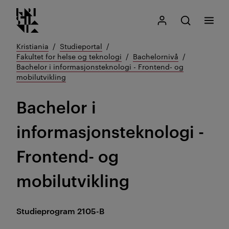
Kristiania logo
Gå
Søk
Mitt Kristiania
Åpne søk
Meny
til
innhold
Kristiania
Studieportal
Fakultet for helse og teknologi
Bachelornivå
Bachelor i informasjonsteknologi - Frontend- og
mobilutvikling
Bachelor i
informasjonsteknologi -
Frontend- og
mobilutvikling
Studieprogram
2105-B