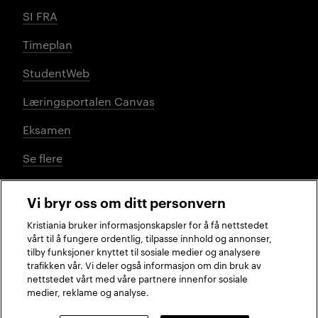
SI FRA
Timeplan
StudentWeb
Læringsportalen Canvas
Eksamen
Se flere
Vi bryr oss om ditt personvern
Sosiale medier
Kristiania bruker informasjonskapsler for å få nettstedet
vårt til å fungere ordentlig, tilpasse innhold og annonser,
tilby funksjoner knyttet til sosiale medier og analysere
trafikken vår. Vi deler også informasjon om din bruk av
Facebook
Instagram
LinkedIn
TikTok
nettstedet vårt med våre partnere innenfor sosiale
medier, reklame og analyse.