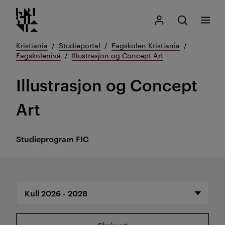
Kristiania logo
Gå
Søk
Mitt Kristiania
Åpne søk
Meny
til
innhold
Kristiania
Studieportal
Fagskolen Kristiania
Fagskolenivå
Illustrasjon og Concept Art
Illustrasjon og Concept
Art
Studieprogram
FIC