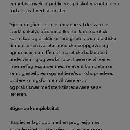
emnebeskrivelser publiseres på skolens nettsider i
forkant av hvert semester.
Gjennomgående i alle temaene vil det være et
sterkt søkelys på samspillet mellom teoretisk
kunnskap og praktiske ferdigheter. Den praktiske
dimensjonen ivaretas med skoleoppgaver og
egne caser, som får sitt teoretiske bakteppe i
undervisning og workshops. Lærerne vil være
interne fagressurser med relevant kompetanse,
samt gjesteforedragsholdere/workshop-ledere.
Undervisningsformen vil være aktiv
og praksisnær med sterk tilstedeværelse av
læreren.
Stigende kompleksitet
Studiet er lagt opp med en progresjon av
kompleksitet og krav gjennom emnene og