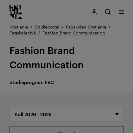
Kristiania logo
Gå
Søk
Mitt Kristiania
Åpne søk
Meny
til
innhold
Kristiania
Studieportal
Fagskolen Kristiania
Fagskolenivå
Fashion Brand Communication
Fashion Brand
Communication
Studieprogram
FBC