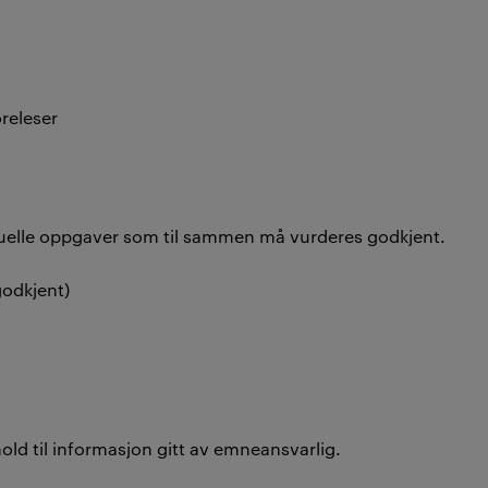
releser
duelle oppgaver som til sammen må vurderes godkjent.
godkjent)
old til informasjon gitt av emneansvarlig.