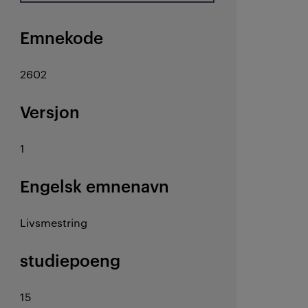
Emnekode
2602
Versjon
1
Engelsk emnenavn
Livsmestring
studiepoeng
15