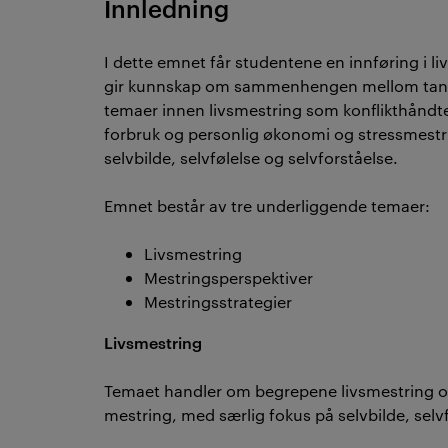
Innledning
I dette emnet får studentene en innføring i li
gir kunnskap om sammenhengen mellom tanker
temaer innen livsmestring som konflikthåndter
forbruk og personlig økonomi og stressmestr
selvbilde, selvfølelse og selvforståelse.
Emnet består av tre underliggende temaer:
Livsmestring
Mestringsperspektiver
Mestringsstrategier
Livsmestring
Temaet handler om begrepene livsmestring og
mestring, med særlig fokus på selvbilde, selv