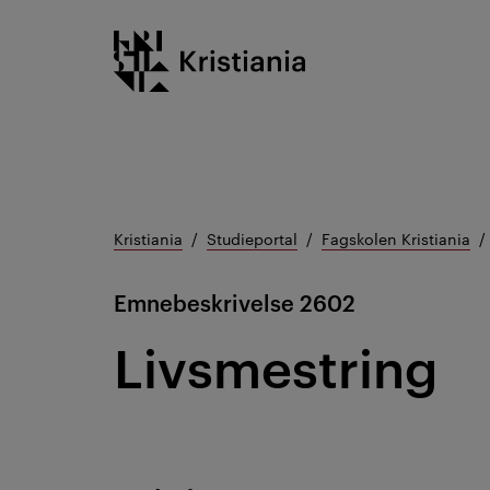
Gå
Kristiania logo
til
innhold
Kristiania
Studieportal
Fagskolen Kristiania
Emnebeskrivelse
2602
Livsmestring