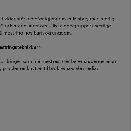
divider står ovenfor igjennom et livsløp, med særlig
. Studentene lærer om ulike aldersgruppers særlige
s på mestring hos barn og ungdom.
estringsteknikker?
tfordringer som må mestres. Her lærer studentene om
g problemer knyttet til bruk av sosiale media,