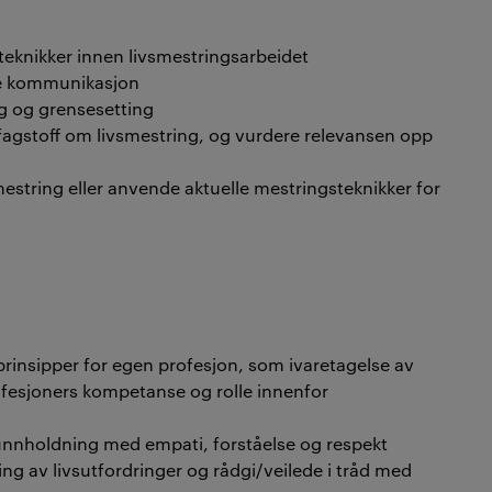
knikker innen livsmestringsarbeidet
de kommunikasjon
g og grensesetting
 fagstoff om livsmestring, og vurdere relevansen opp
mestring eller anvende aktuelle mestringsteknikker for
 prinsipper for egen profesjon, som ivaretagelse av
rofesjoners kompetanse og rolle innenfor
unnholdning med empati, forståelse og respekt
ring av livsutfordringer og rådgi/veilede i tråd med