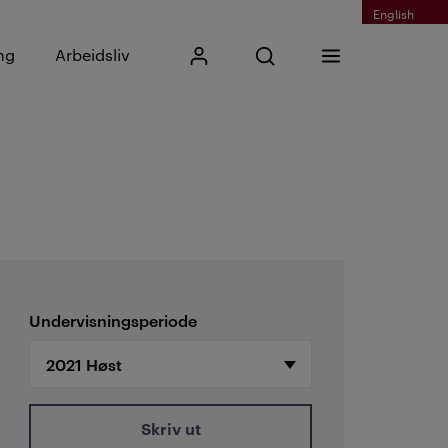
English
Skriv inn søkefrase
ng
Arbeidsliv
Mitt Kristiania
Åpne søk
Meny
Søk
Undervisningsperiode
Skriv ut