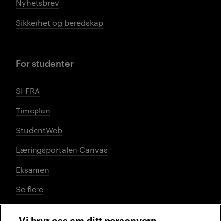
Nyhetsbrev
Sikkerhet og beredskap
For studenter
SI FRA
Timeplan
StudentWeb
Læringsportalen Canvas
Eksamen
Se flere
Vi bryr oss om ditt personvern