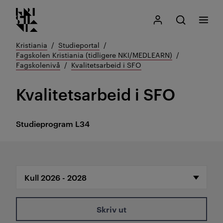
Kristiania logo
Gå
Søk
Mitt Kristiania
Åpne søk
Meny
til
innhold
Kristiania
Studieportal
Fagskolen Kristiania (tidligere NKI/MEDLEARN)
Fagskolenivå
Kvalitetsarbeid i SFO
Kvalitetsarbeid i SFO
Studieprogram
L34
Skriv ut