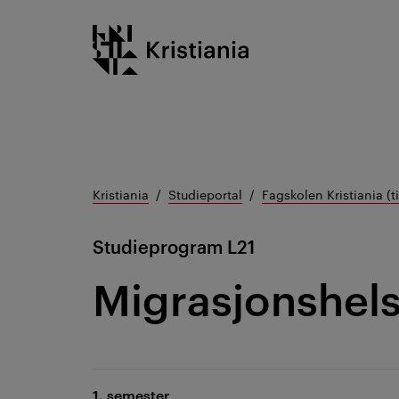
Gå
Kristiania logo
til
innhold
Kristiania
Studieportal
Fagskolen Kristiania (
Studieprogram
L21
Migrasjonshel
1. semester