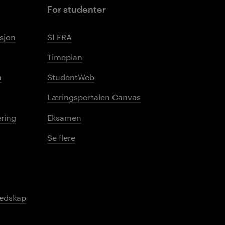
For studenter
sjon
SI FRA
Timeplan
n
StudentWeb
Læringsportalen Canvas
ring
Eksamen
Se flere
redskap