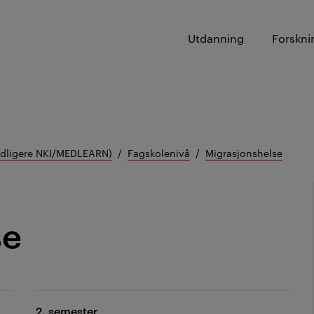
Utdanning
Forskni
tidligere NKI/MEDLEARN)
Fagskolenivå
Migrasjonshelse
se
2. semester