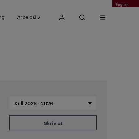
English
Skriv inn søkefrase
ng
Arbeidsliv
Mitt Kristiania
Åpne søk
Meny
Søk
Skriv ut