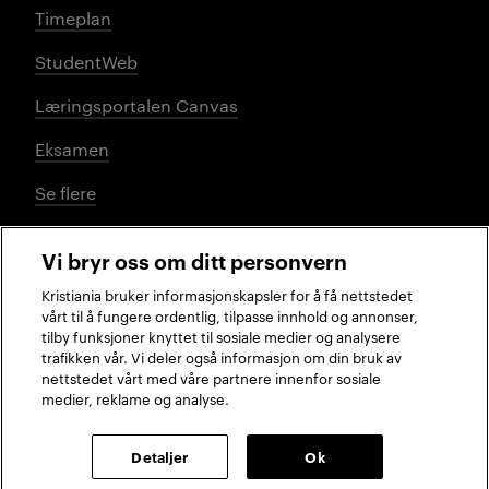
Timeplan
StudentWeb
Læringsportalen Canvas
Eksamen
Se flere
Vi bryr oss om ditt personvern
Sosiale medier
Kristiania bruker informasjonskapsler for å få nettstedet
vårt til å fungere ordentlig, tilpasse innhold og annonser,
tilby funksjoner knyttet til sosiale medier og analysere
trafikken vår. Vi deler også informasjon om din bruk av
Facebook
Instagram
LinkedIn
TikTok
nettstedet vårt med våre partnere innenfor sosiale
medier, reklame og analyse.
2026 © Kristiania
Detaljer
Ok