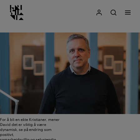
Kristiania logo
Gå
Søk
Mitt Kristiania
Åpne søk
Meny
til
innhold
For å bli en ekte Kristianer, mener
David det er viktig å være
dynamisk, se på endring som
positivt,
samarbeidsvillig og selvstendig