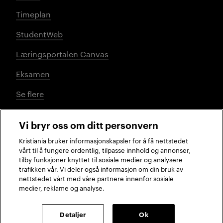
Timeplan
StudentWeb
Læringsportalen Canvas
Eksamen
Se flere
Vi bryr oss om ditt personvern
Sosiale medier
Kristiania bruker informasjonskapsler for å få nettstedet
vårt til å fungere ordentlig, tilpasse innhold og annonser,
tilby funksjoner knyttet til sosiale medier og analysere
trafikken vår. Vi deler også informasjon om din bruk av
Facebook
Instagram
LinkedIn
TikTok
nettstedet vårt med våre partnere innenfor sosiale
medier, reklame og analyse.
2026 © Kristiania
Detaljer
Ok