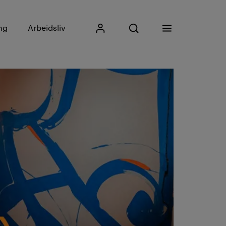
Skriv inn søkefrase
ng
Arbeidsliv
Mitt Kristiania
Åpne søk
Meny
Søk