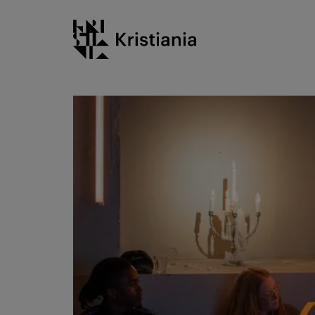
Gå
Kristiania logo
til
innhold