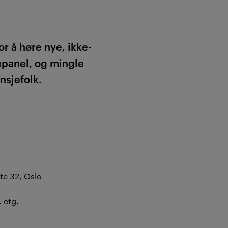
r å høre nye, ikke-
jepanel, og mingle
nsjefolk.
te 32, Oslo
. etg.