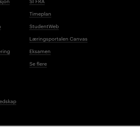
sjon
SI FRA
Timeplan
n
StudentWeb
Læringsportalen Canvas
ring
Eksamen
Se flere
redskap