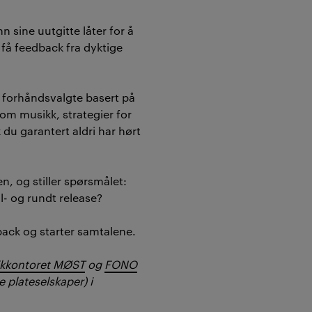
n sine uutgitte låter for å
få feedback fra dyktige
 forhåndsvalgte basert på
 om musikk, strategier for
 du garantert aldri har hørt
en, og stiller spørsmålet:
l- og rundt release?
dback og starter samtalene.
kkontoret MØST
og
FONO
 plateselskaper) i