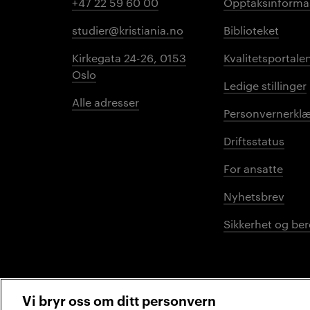
+47 22 59 60 00
Opptaksinforma
studier@kristiania.no
Biblioteket
Kirkegata 24-26, 0153
Kvalitetsportale
Oslo
Ledige stillinger
Alle adresser
Personvernerklæ
Driftsstatus
For ansatte
Nyhetsbrev
Sikkerhet og be
Vi bryr oss om ditt personvern