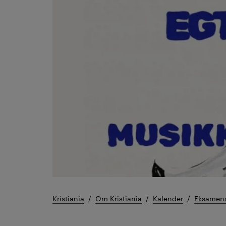
Kristiania
Om Kristiania
Kalender
Eksamens