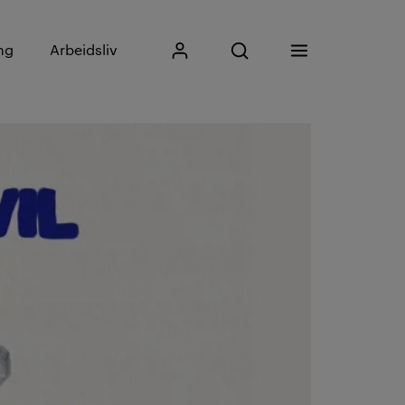
Skriv inn søkefrase
ng
Arbeidsliv
Mitt Kristiania
Åpne søk
Meny
Søk