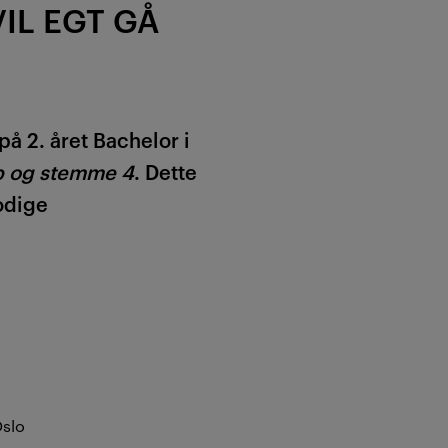
VIL EGT GÅ
å 2. året Bachelor i
p og stemme 4
. Dette
odige
Oslo