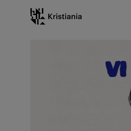
Gå
Kristiania logo
til
innhold