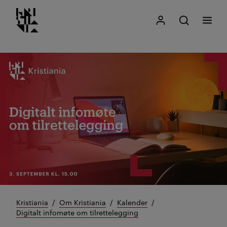
Kristiania logo
Gå
Søk
Mitt Kristiania
Åpne søk
Meny
til
innhold
Kristiania
Om Kristiania
Kalender
Digitalt infomøte om tilrettelegging