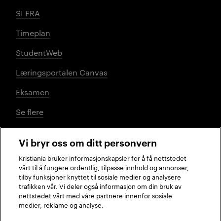
SI FRA
Timeplan
StudentWeb
Læringsportalen Canvas
Eksamen
Se flere
Vi bryr oss om ditt personvern
Sosiale medier
Kristiania bruker informasjonskapsler for å få nettstedet
vårt til å fungere ordentlig, tilpasse innhold og annonser,
tilby funksjoner knyttet til sosiale medier og analysere
trafikken vår. Vi deler også informasjon om din bruk av
Facebook
Instagram
LinkedIn
TikTok
nettstedet vårt med våre partnere innenfor sosiale
medier, reklame og analyse.