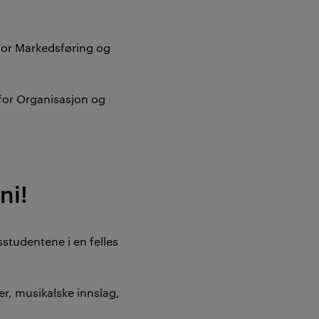
 for Markedsføring og
 for Organisasjon og
ni!
sstudentene i en felles
er, musikalske innslag,