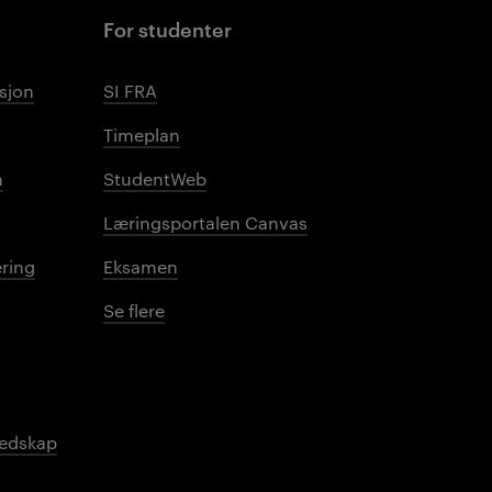
For studenter
sjon
SI FRA
Timeplan
n
StudentWeb
Læringsportalen Canvas
ring
Eksamen
Se flere
redskap