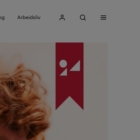
Skriv inn søkefrase
ng
Arbeidsliv
Mitt Kristiania
Åpne søk
Meny
Søk