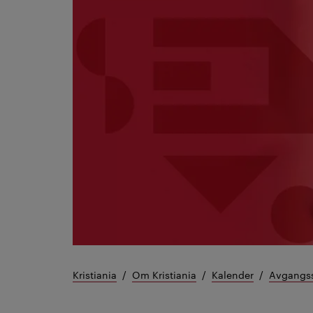
Kristiania
Om Kristiania
Kalender
Avgangss