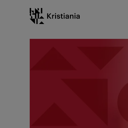
Gå
Kristiania logo
til
innhold