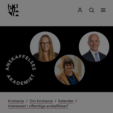
Kristiania logo
Gå
Søk
Mitt Kristiania
Åpne søk
Meny
til
innhold
Kristiania
Om Kristiania
Kalender
Interessert i offentlige anskaffelser?