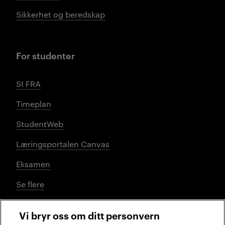
Sikkerhet og beredskap
For studenter
SI FRA
Timeplan
StudentWeb
Læringsportalen Canvas
Eksamen
Se flere
Vi bryr oss om ditt personvern
Sosiale medier