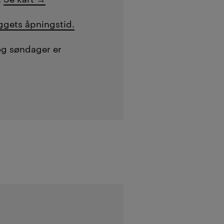
ggets åpningstid.
og søndager er