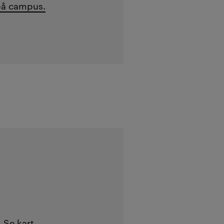
på campus.
.
Se kart →