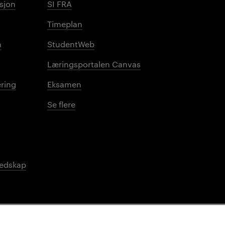
sjon
SI FRA
Timeplan
n
StudentWeb
Læringsportalen Canvas
ring
Eksamen
Se flere
redskap