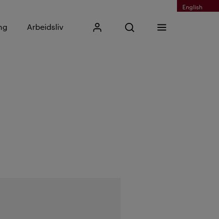
English
Skriv inn søkefrase
ng
Arbeidsliv
Mitt Kristiania
Åpne søk
Meny
Søk