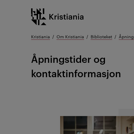
Gå
Kristiania logo
til
innhold
Kristiania
Om Kristiania
Biblioteket
Åpnings
Åpningstider og
kontaktinformasjon