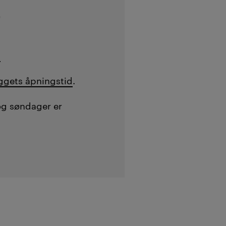
n
→
ggets åpningstid
.
og søndager er