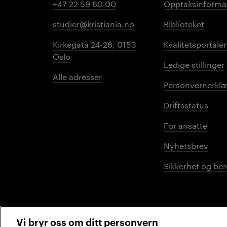
+47 22 59 60 00
Opptaksinforma
studier@kristiania.no
Biblioteket
Kirkegata 24-26, 0153
Kvalitetsportale
Oslo
Ledige stillinger
Alle adresser
Personvernerklæ
Driftsstatus
For ansatte
Nyhetsbrev
Sikkerhet og be
Vi bryr oss om ditt personvern