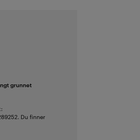
engt grunnet
:
289252. Du finner