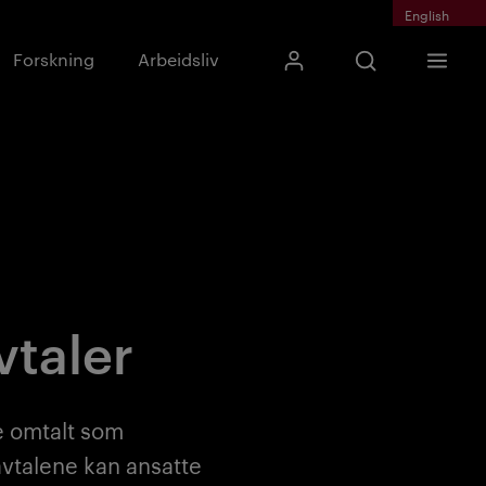
English
Skriv inn søkefras
Forskning
Arbeidsliv
Mitt Kristiania
Åpne søk
Meny
Søk
vtaler
te omtalt som
avtalene kan ansatte