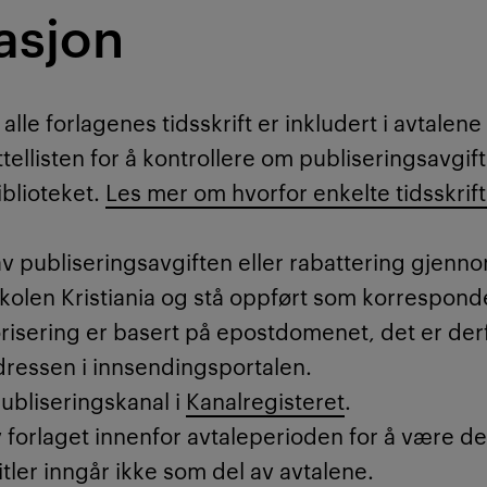
asjon
vis rabattering på publiseringsavgift i et utvalg
le forlagenes tidsskrift er inkludert i avtalene
ikt over alle aktive avtaler med informasjon om 
ittellisten for å kontrollere om publiseringsavgift
or spørsmål og veiledning kontakt
bibliokeket@kr
iblioteket.
Les mer om hvorfor enkelte tidsskrift
g av publiseringsavgiften eller rabattering gjen
skolen Kristiania og stå oppført som korrespond
risering er basert på epostdomenet, det er derf
adressen i innsendingsportalen.
publiseringskanal i
Kanalregisteret
.
 forlaget innenfor avtaleperioden for å være de
tler inngår ikke som del av avtalene.