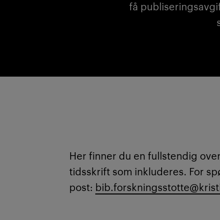
få publiseringsavgif
Her finner du en fullstendig over
tidsskrift som inkluderes. For s
post:
bib.forskningsstotte@krist