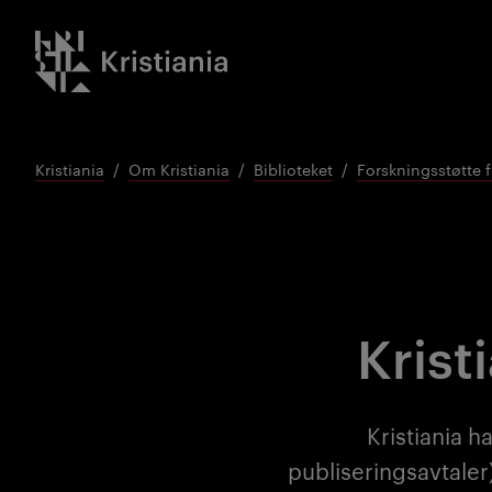
Gå
Kristiania logo
til
innhold
Kristiania
Om Kristiania
Biblioteket
Forskningsstøtte f
Krist
Kristiania h
publiseringsavtaler