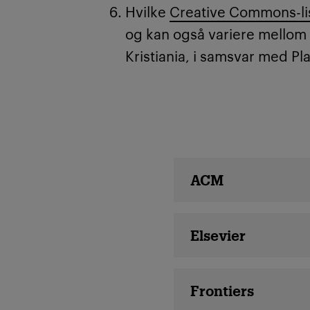
Hvilke
Creative Commons-li
og kan også variere mellom 
Kristiania, i samsvar med P
Våre avtaler
ACM
Elsevier
Frontiers