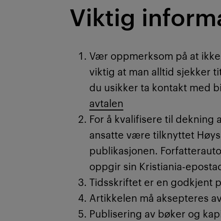
Viktig inform
Rabattavtaler
gir kun prosent
hybrid- og åpne tidsskrift.
Vær oppmerksom på at ikke al
Under er en fullstendig overs
viktig at man alltid sjekker t
tidsskrift som inkluderes. F
du usikker ta kontakt med b
avtalen
For å kvalifisere til deknin
ansatte være tilknyttet Høy
publikasjonen. Forfatterauto
oppgir sin Kristiania-epost
Tidsskriftet er en godkjent 
Artikkelen må aksepteres av
Publisering av bøker og kapi