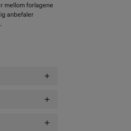
rer mellom forlagene
ig anbefaler
n
.