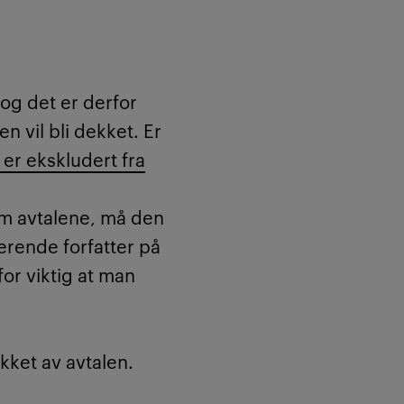
 av forlagets
 og det er derfor
vilkår og hvilke
en vil bli dekket. Er
istiania.no
.
 er ekskludert fra
nom avtalene, må den
erende forfatter på
or viktig at man
kket av avtalen.