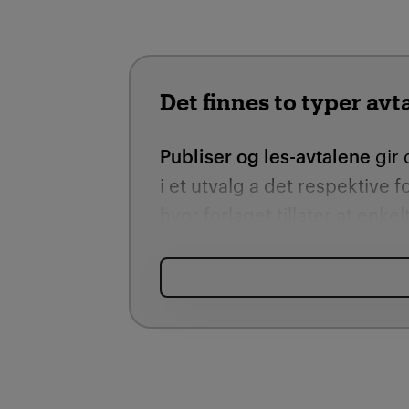
Det finnes to typer avt
Publiser og les-avtalene
gir
i et utvalg a det respektive f
hvor forlaget tillater at enk
I tillegg vil publiser og les-
åpen publisering (Open Access
eller gulltidsskrift. For publ
om støtte fra publiseringsfo
Les mer om Publiseringsfond