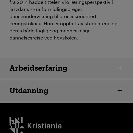
fra 2014 hadde tittelen «To læringsperspektiv i
jazzdans - Fra formidlingspreget
danseundervisning til prosessorientert
læringsfokus». Hun er opptatt av studentene og
deres både faglige og menneskelige
dannelsesreise ved høyskolen.
Ansatte detaljer
Arbeidserfaring
Utdanning
Kristiania logo