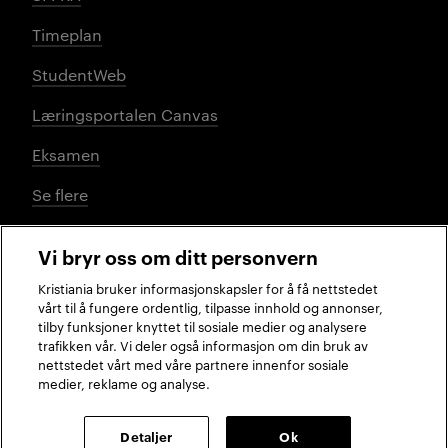
Timeplan
StudentWeb
Læringsportalen Canvas
Eksamen
Se flere
Vi bryr oss om ditt personvern
Sosiale medier
Kristiania bruker informasjonskapsler for å få nettstedet
vårt til å fungere ordentlig, tilpasse innhold og annonser,
tilby funksjoner knyttet til sosiale medier og analysere
trafikken vår. Vi deler også informasjon om din bruk av
Facebook
Instagram
LinkedIn
TikTok
nettstedet vårt med våre partnere innenfor sosiale
medier, reklame og analyse.
2026 © Kristiania
Detaljer
Ok