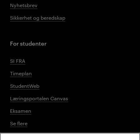
Nyhetsbrev
Sikkerhet og beredskap
For studenter
SI FRA
Timeplan
StudentWeb
Læringsportalen Canvas
Eksamen
Se flere