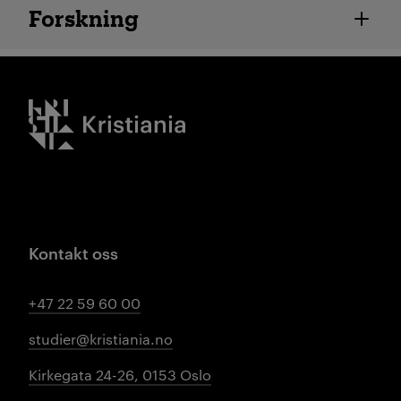
Ansatte detaljer
Forskning
Kristiania logo
Kontakt oss
+47 22 59 60 00
studier@kristiania.no
Kirkegata 24-26, 0153 Oslo