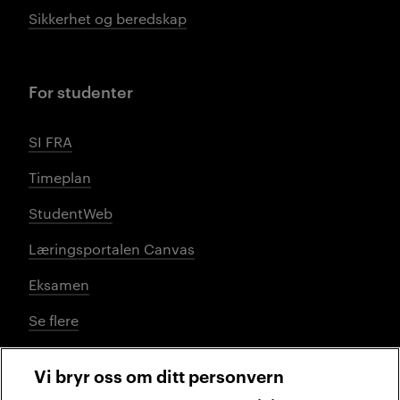
Sikkerhet og beredskap
For studenter
SI FRA
Timeplan
StudentWeb
Læringsportalen Canvas
Eksamen
Se flere
Vi bryr oss om ditt personvern
Sosiale medier