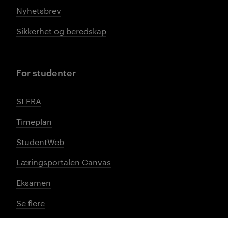
Nyhetsbrev
Sikkerhet og beredskap
For studenter
SI FRA
Timeplan
StudentWeb
Læringsportalen Canvas
Eksamen
Se flere