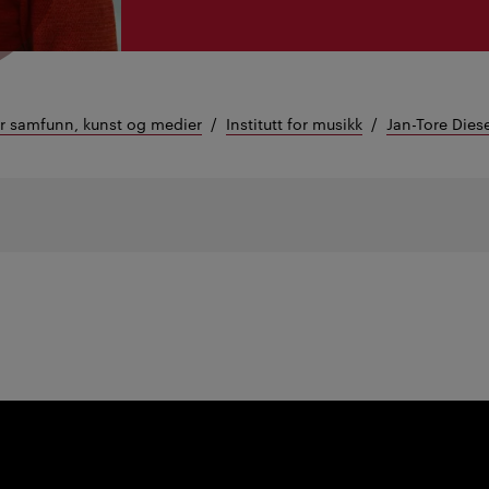
or samfunn, kunst og medier
Institutt for musikk
Jan-Tore Dies
etaljer