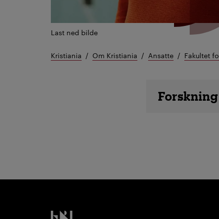
Last ned bilde
Kristiania
Om Kristiania
Ansatte
Fakultet f
Ansatte d
Forskning
Kristiania logo