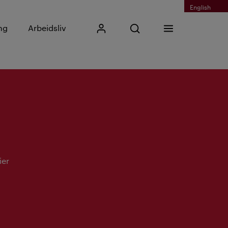
English
Skriv inn søkefrase
ng
Arbeidsliv
Mitt Kristiania
Åpne søk
Meny
Søk
ier