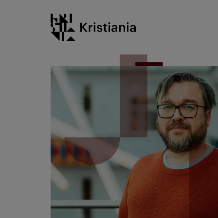
Gå
Kristiania logo
til
innhold