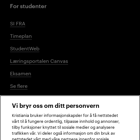
For studenter
SI FRA
Timeplan
StudentWeb
Læringsportalen Canvas
Eksamen
Se flere
Vi bryr oss om ditt personvern
Sosiale medier
Kristiania bruker informasjonskapsler for å få nettstedet
vårt til å fungere ordentlig, tilpasse innhold og annonser,
tilby funksjoner knyttet til sosiale medier og analysere
trafikken vår. Vi deler også informasjon om din bruk av
Facebook
Instagram
LinkedIn
TikTok
nettstedet vårt med våre partnere innenfor sosiale