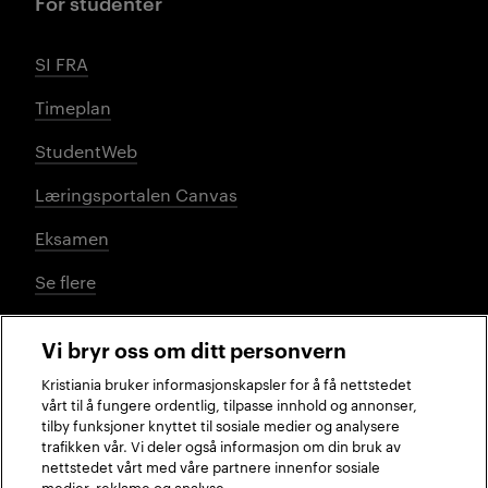
For studenter
SI FRA
Timeplan
StudentWeb
Læringsportalen Canvas
Eksamen
Se flere
Vi bryr oss om ditt personvern
Sosiale medier
Kristiania bruker informasjonskapsler for å få nettstedet
vårt til å fungere ordentlig, tilpasse innhold og annonser,
tilby funksjoner knyttet til sosiale medier og analysere
trafikken vår. Vi deler også informasjon om din bruk av
Facebook
Instagram
LinkedIn
TikTok
nettstedet vårt med våre partnere innenfor sosiale
medier, reklame og analyse.