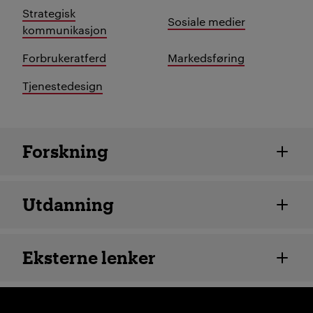
Strategisk
Sosiale medier
kommunikasjon
Forbrukeratferd
Markedsføring
Tjenestedesign
Ansatte detaljer
Forskning
Utdanning
Eksterne lenker