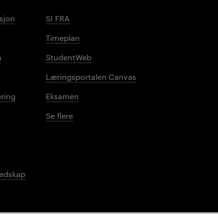
sjon
SI FRA
Timeplan
n
StudentWeb
Læringsportalen Canvas
ring
Eksamen
Se flere
redskap