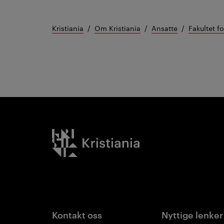
Kristiania
Om Kristiania
Ansatte
Fakultet f
Kristiania logo
Kontakt oss
Nyttige lenker