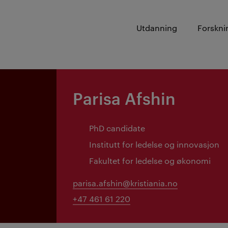
Utdanning
Forskni
Parisa Afshin
PhD candidate
Institutt for ledelse og innovasjon
Fakultet for ledelse og økonomi
parisa.afshin@kristiania.no
+47 461 61 220