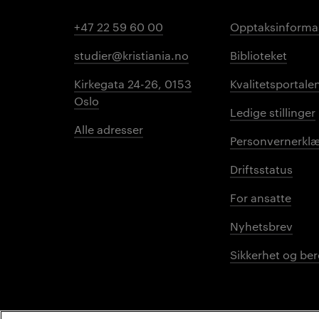
+47 22 59 60 00
Opptaksinforma
studier@kristiania.no
Biblioteket
Kirkegata 24-26, 0153
Kvalitetsportale
Oslo
Ledige stillinger
Alle adresser
Personvernerklæ
Driftsstatus
For ansatte
Nyhetsbrev
Sikkerhet og be