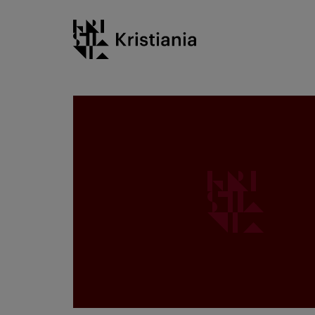
Gå
Kristiania logo
til
innhold