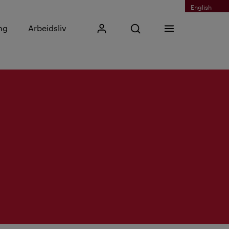
English
Skriv inn søkefrase
ng
Arbeidsliv
Mitt Kristiania
Åpne søk
Meny
Søk