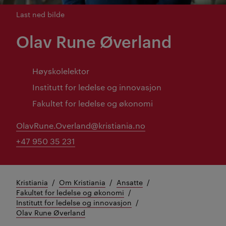
Last ned bilde
Olav Rune Øverland
Høyskolelektor
Institutt for ledelse og innovasjon
Fakultet for ledelse og økonomi
OlavRune.Overland@kristiania.no
+47 950 35 231
Kristiania
Om Kristiania
Ansatte
Fakultet for ledelse og økonomi
Institutt for ledelse og innovasjon
Olav Rune Øverland