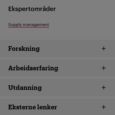
Ekspertområder
Supply management
Ansatte detaljer
Forskning
Arbeidserfaring
Utdanning
Eksterne lenker