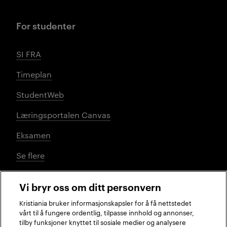
For studenter
SI FRA
Timeplan
StudentWeb
Læringsportalen Canvas
Eksamen
Se flere
Vi bryr oss om ditt personvern
Sosiale medier
Kristiania bruker informasjonskapsler for å få nettstedet
vårt til å fungere ordentlig, tilpasse innhold og annonser,
tilby funksjoner knyttet til sosiale medier og analysere