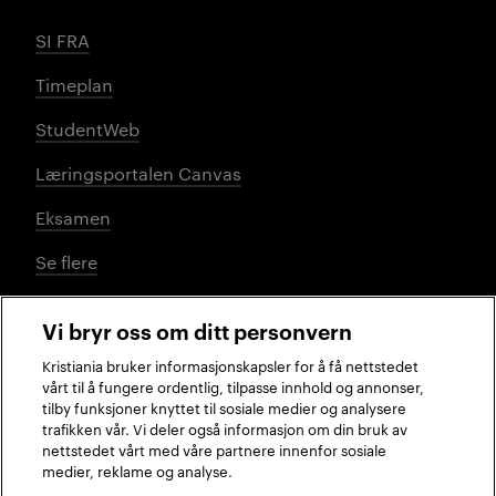
SI FRA
Timeplan
StudentWeb
Læringsportalen Canvas
Eksamen
Se flere
Vi bryr oss om ditt personvern
Sosiale medier
Kristiania bruker informasjonskapsler for å få nettstedet
vårt til å fungere ordentlig, tilpasse innhold og annonser,
tilby funksjoner knyttet til sosiale medier og analysere
trafikken vår. Vi deler også informasjon om din bruk av
Facebook
Instagram
LinkedIn
TikTok
nettstedet vårt med våre partnere innenfor sosiale
medier, reklame og analyse.