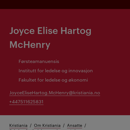
Joyce Elise Hartog
McHenry
Førsteamanuensis
Institutt for ledelse og innovasjon
Fakultet for ledelse og økonomi
JoyceEliseHartog.McHenry@kristiania.no
+447511625831
Kristiania
Om Kristiania
Ansatte