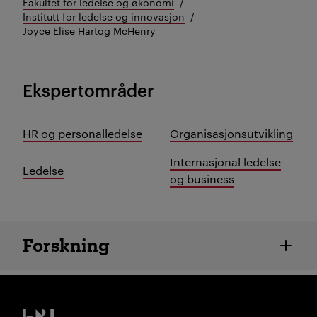
Fakultet for ledelse og økonomi
Institutt for ledelse og innovasjon
Joyce Elise Hartog McHenry
Ekspertområder
HR og personalledelse
Organisasjonsutvikling
Internasjonal ledelse
Ledelse
og business
Ansatte detaljer
Forskning