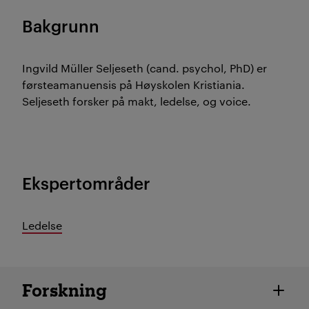
Bakgrunn
Ingvild Müller Seljeseth (cand. psychol, PhD) er
førsteamanuensis på Høyskolen Kristiania.
Seljeseth forsker på makt, ledelse, og voice.
Ekspertområder
Ledelse
Ansatte detaljer
Forskning