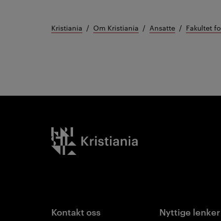
Kristiania
Om Kristiania
Ansatte
Fakultet f
Kristiania logo
Kontakt oss
Nyttige lenker