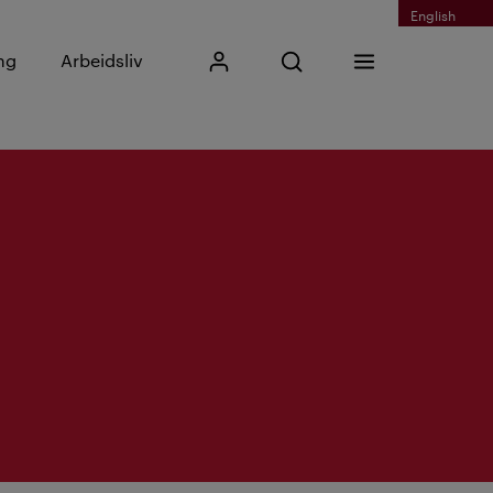
English
Skriv inn søkefrase
ng
Arbeidsliv
Mitt Kristiania
Åpne søk
Meny
Søk