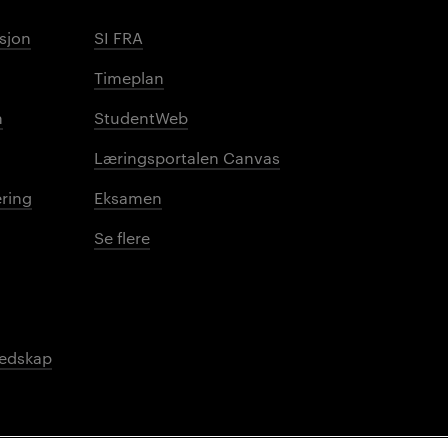
sjon
SI FRA
Timeplan
n
StudentWeb
Læringsportalen Canvas
ring
Eksamen
Se flere
redskap