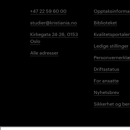
+47 22 59 60 00
Opptaksinforma
studier@kristiania.no
Biblioteket
Kirkegata 24-26, 0153
Kvalitetsportale
Oslo
Ledige stillinger
Alle adresser
Personvernerklæ
Driftsstatus
For ansatte
Nyhetsbrev
Sikkerhet og be