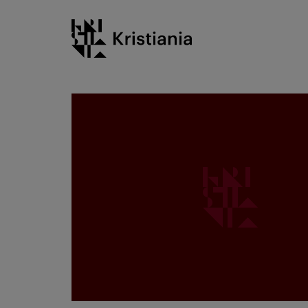
Gå
Kristiania logo
til
innhold