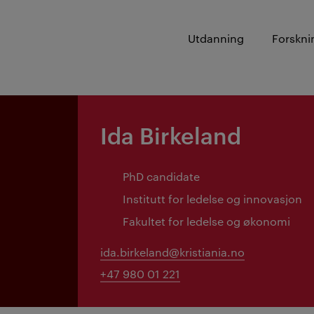
Utdanning
Forskni
Ida Birkeland
PhD candidate
Institutt for ledelse og innovasjon
Fakultet for ledelse og økonomi
ida.birkeland@kristiania.no
+47 980 01 221