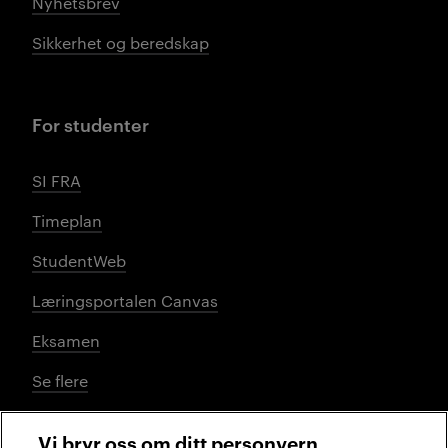
Nyhetsbrev
Sikkerhet og beredskap
For studenter
SI FRA
Timeplan
StudentWeb
Læringsportalen Canvas
Eksamen
Se flere
Vi bryr oss om ditt personvern