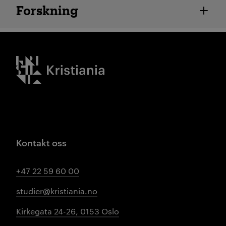
Ansatte detaljer
Forskning
Kristiania logo
Kontakt oss
+47 22 59 60 00
studier@kristiania.no
Kirkegata 24-26, 0153 Oslo