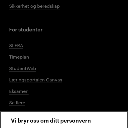
Sikkerhet og beredskap
For studenter
SI FRA
Timeplan
StudentWeb
Læringsportalen Canvas
Eksamen
Se flere
Vi bryr oss om ditt personvern
Sosiale medier