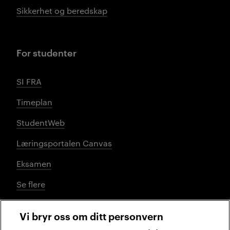
Sikkerhet og beredskap
For studenter
SI FRA
Timeplan
StudentWeb
Læringsportalen Canvas
Eksamen
Se flere
Vi bryr oss om ditt personvern
Sosiale medier