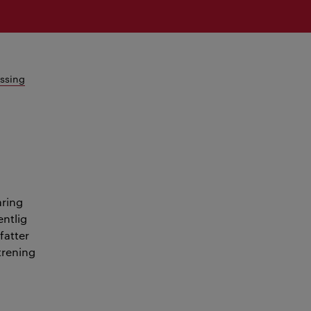
ssing
aring
entlig
fatter
trening