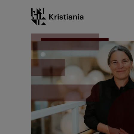
Gå
Kristiania logo
til
innhold