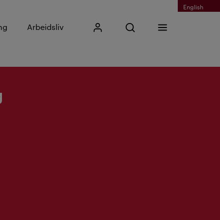
English
Skriv inn søkefrase
ng
Arbeidsliv
Mitt Kristiania
Åpne søk
Meny
Søk
g