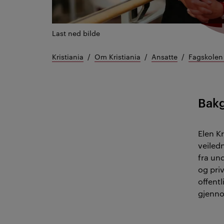
Last ned bilde
Kristiania
Om Kristiania
Ansatte
Fagskolen 
Bak
Elen K
veiledn
fra un
og pri
offent
gjenno