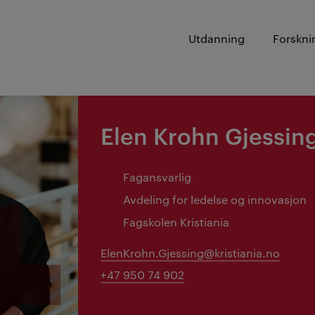
Utdanning
Forskni
Elen Krohn Gjessin
Fagansvarlig
Avdeling for ledelse og innovasjon
Fagskolen Kristiania
ElenKrohn.Gjessing@kristiania.no
+47 950 74 902