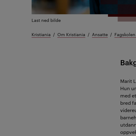
Last ned bilde
Kristiania
Om Kristiania
Ansatte
Fagskolen 
Bak
Marit 
Hun un
med et
bred f
videre
barneh
utdann
oppvek