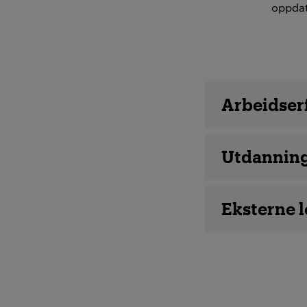
oppdat
Ansatte d
Arbeidser
Utdannin
Eksterne 