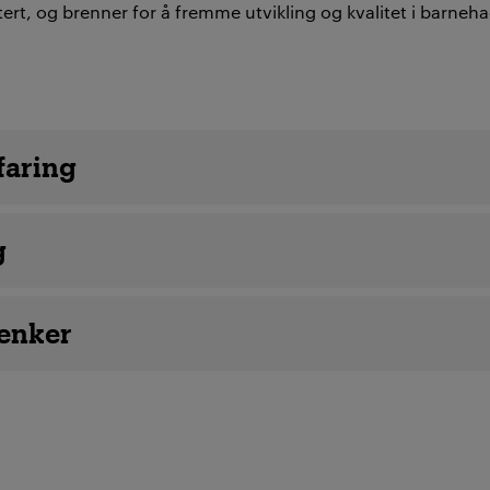
ert, og brenner for å fremme utvikling og kvalitet i barneh
etaljer
faring
g
lenker