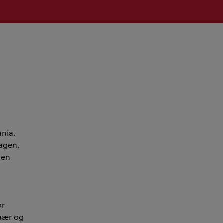
ania.
hagen,
 en
or
snær og