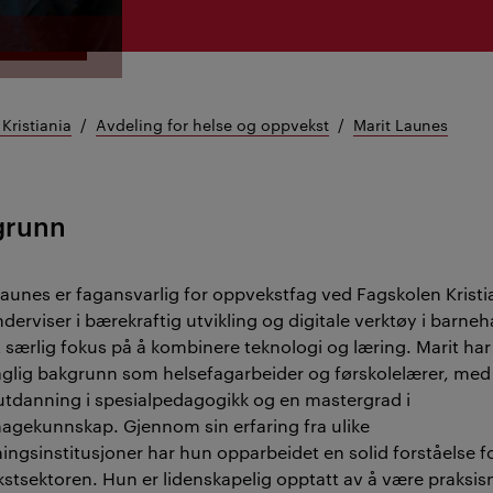
Kristiania
Avdeling for helse og oppvekst
Marit Launes
grunn
Launes er fagansvarlig for oppvekstfag ved Fagskolen Kristi
derviser i bærekraftig utvikling og digitale verktøy i barne
 særlig fokus på å kombinere teknologi og læring. Marit har
aglig bakgrunn som helsefagarbeider og førskolelærer, med
utdanning i spesialpedagogikk og en mastergrad i
agekunnskap. Gjennom sin erfaring fra ulike
ingsinstitusjoner har hun opparbeidet en solid forståelse f
stsektoren. Hun er lidenskapelig opptatt av å være praksi