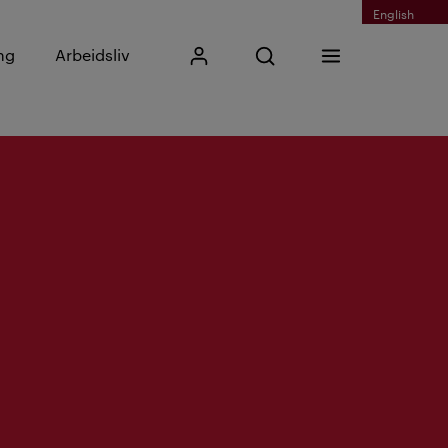
English
Skriv inn søkefrase
ng
Arbeidsliv
Mitt Kristiania
Åpne søk
Meny
Søk