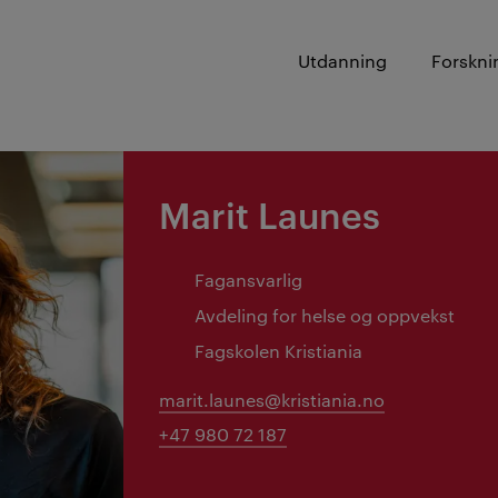
Utdanning
Forskni
Marit Launes
Fagansvarlig
Avdeling for helse og oppvekst
Fagskolen Kristiania
marit.launes@kristiania.no
+47 980 72 187