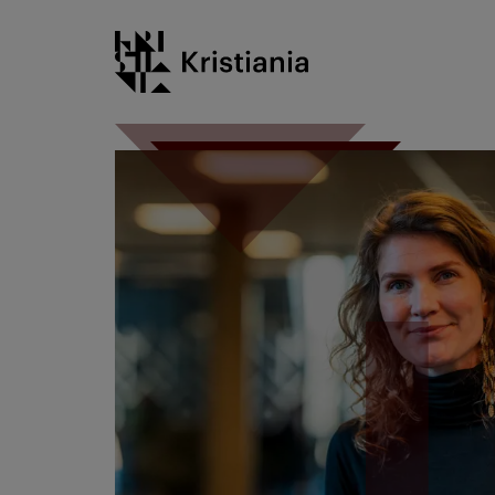
Gå
Kristiania logo
til
innhold