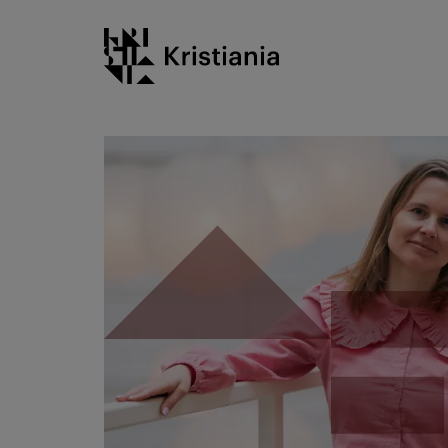
Gå
Kristiania logo
til
innhold