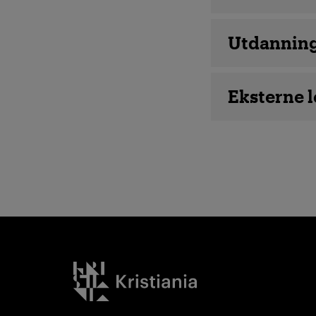
Utdannin
Eksterne 
Kristiania logo