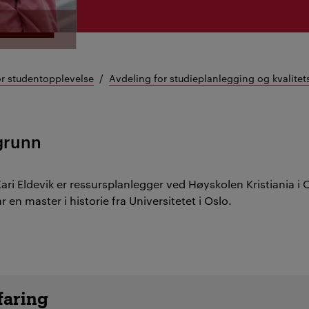
or studentopplevelse
Avdeling for studieplanlegging og kvalitet
grunn
ari Eldevik er ressursplanlegger ved Høyskolen Kristiania i 
 en master i historie fra Universitetet i Oslo.
etaljer
faring