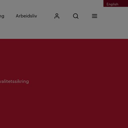
English
Skriv inn søkefrase
ng
Arbeidsliv
Mitt Kristiania
Åpne søk
Meny
Søk
alitetssikring