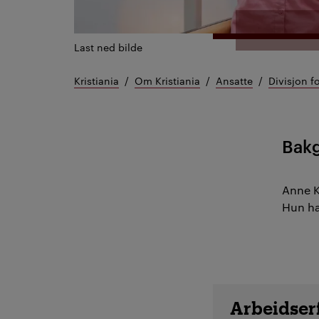
Last ned bilde
Kristiania
Om Kristiania
Ansatte
Divisjon f
Bak
Anne K
Hun har
Ansatte d
Arbeidser