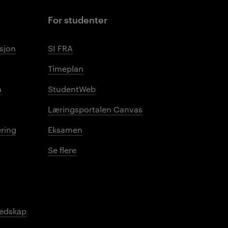
For studenter
sjon
SI FRA
Timeplan
n
StudentWeb
Læringsportalen Canvas
ring
Eksamen
Se flere
redskap