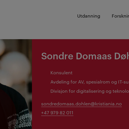
Utdanning
Forskni
Sondre Domaas Dø
Konsulent
Avdeling for AV, spesialrom og IT-s
Divisjon for digitalisering og teknolo
sondredomaas.dohlen@kristiania.no
+47 979 82 011