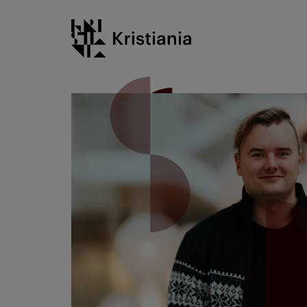
Gå
Kristiania logo
til
innhold