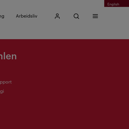
English
Skriv inn søkefrase
ng
Arbeidsliv
Mitt Kristiania
Åpne søk
Meny
Søk
hlen
upport
gi