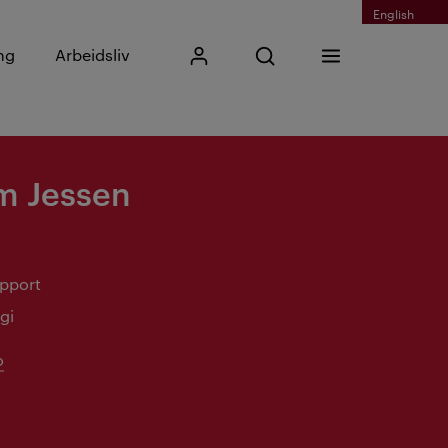
English
Skriv inn søkefrase
ng
Arbeidsliv
Mitt Kristiania
Åpne søk
Meny
Søk
m Jessen
upport
gi
o