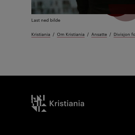
Last ned bilde
Kristiania
Om Kristiania
Ansatte
Divisjon f
Kristiania logo