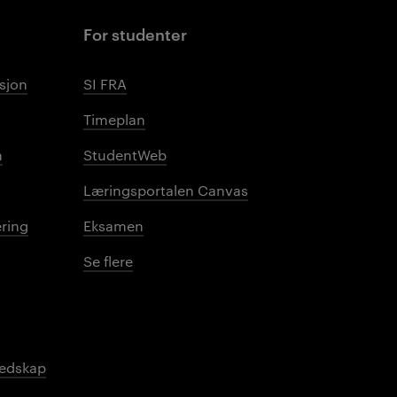
For studenter
sjon
SI FRA
Timeplan
n
StudentWeb
Læringsportalen Canvas
ring
Eksamen
Se flere
redskap