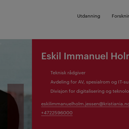
Utdanning
Forskni
Eskil Immanuel Hol
Teknisk rådgiver
Avdeling for AV, spesialrom og IT-s
Divisjon for digitalisering og teknolo
eskilimmanuelholm.jessen@kristiania.n
+4722596000