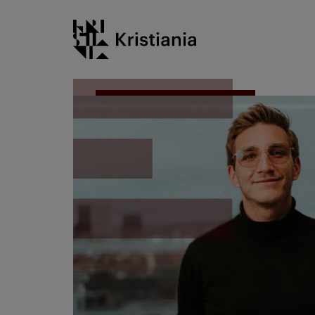
Gå
Kristiania logo
til
innhold