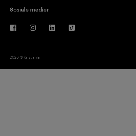
Sosiale medier
Facebook
Instagram
LinkedIn
TikTok
2026 © Kristiania