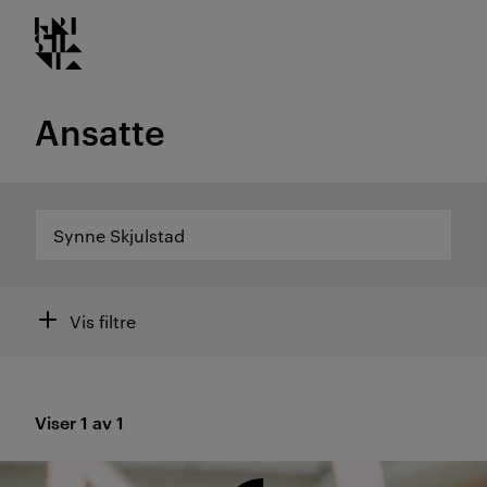
Kristiania logo
Gå
til
innhold
Ansatte
Søk
Filtre
Vis filtre
Viser 1 av 1
Resultat