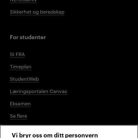
Sikkerhet og beredskap
For studenter
SI FRA
Timeplan
StudentWeb
Læringsportalen Canvas
Eksamen
Se flere
Vi bryr oss om ditt personvern