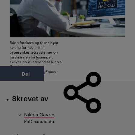
Både forskere og teknologer
kan ha for høy tillit til
cybersikkerhetssystemer og
forskningen på løsninger,
skriver ph.d.-stipendiat Nicola
Gavric.
Foto: iStock / AndreyPopov
Del
Skrevet av
Nikola Gavric
PhD candidate