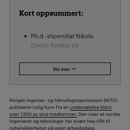
Kort oppsummert:
Ph.d.-stipendiat Nikola
Gavric forsker på
cybersikkerhet og har gått
gjennom et anerkjent
Vis mer
sikkerhetssystem - og funnet
alvorlige brister i
forskningsmetode,
datagrunnlag og
Norges ingeniør- og teknologorganisasjon (NITO)
publiserte nylig funn fra en
undersøkelse blant
transparens.
over 1300 av sine medlemmer.
Den viser at norske
For å sikre digital
ingeniører og teknologer har svært høy tillit til
infrastruktur kreves det
cybersikkerheten på egen arbeidsplass.