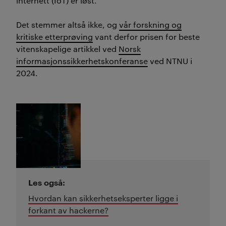
internett (
IoT)
er løst.
Det stemmer altså ikke, og
vår forsknin
g og
kritiske etterprøving
vant derfor prisen
for beste
vitenskapelige artikkel ved
Norsk
informasjonssikkerhetskonferanse
ved
N
TNU i
2024.
Les også:
Hvordan kan sikkerhetseksperter ligge i
forkant av hackerne?