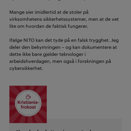
kritisk etterprøving, åpenhet
Mange sier imidlertid at de stoler på
og realistisk testing, ikke
virksomhetens sikkerhetssystemer, men at de vet
bare tillt til teknologi og
lite om hvordan de faktisk fungerer.
imponerende begreper,
Ifølge NITO kan de
t tyd
e på en falsk trygghet. Jeg
skriver Gavric.
deler den bekymringen – og kan dokumentere at
dette ikke bare gjelder teknologer i
(
Sammendraget er laget av KI og
arbeidshverdagen, men også i forskningen på
cybersikkerhet.
kvalitetssikret av redaksjonen
).