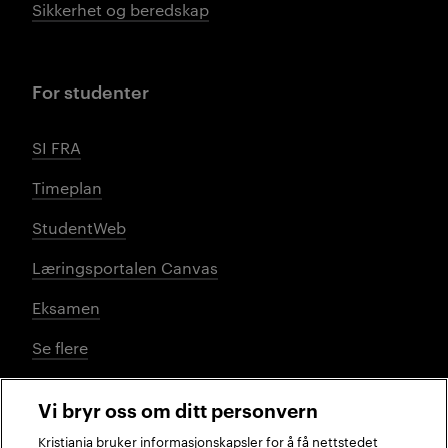
Sikkerhet og beredskap
For studenter
SI FRA
Timeplan
StudentWeb
Læringsportalen Canvas
Eksamen
Se flere
Vi bryr oss om ditt personvern
Sosiale medier
Kristiania bruker informasjonskapsler for å få nettstedet