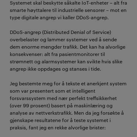
S
ystemet
skal beskytte såkalte IoT-enheter
– alt fra
smarte høyttalere til industrielle sensorer – mot en
type digitale angrep vi kaller
DDoS
-angrep.
DDoS
-angrep (
Distributed
Denial
of
Service)
overbelaster og lammer systemer ved å sende
dem enorme mengder trafikk. Det
kan ha alvorlige
konsekvenser
:
alt fra pasientmonitorer til
strømnett og alarmsystemer kan svikte hvis slike
angrep ikke oppdages og stanses i tide.
Jeg bestemte meg for å tekste et anerkjent system
som var presentert som et intelligent
forsvarssystem med nær perfekt treffsikkerhet
(over 99 prosent) basert på maskinlæring og
analyse av nettverkstrafikk. Men da
jeg
forsøkte å
gjen
skape
resultatene for å
teste
systemet i
praksis,
fant
jeg
en rekke alvorlige brister: