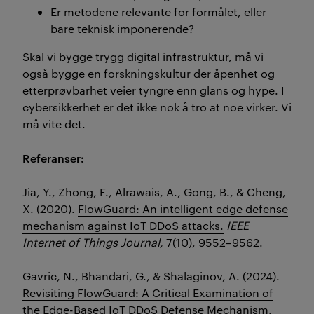
Er metodene relevante for formålet, eller
bare teknisk imponerende?
Skal vi bygge trygg digital infrastruktur, må vi
også bygge en forskningskultur der åpenhet og
etterprøvbarhet veier tyngre enn glans og
hype
. I
cybersikkerhet er det ikke nok å tro at noe virker. Vi
må vite det.
Referanser:
Jia
, Y.,
Zhong
, F.,
Alrawais
, A., Gong, B., & Cheng,
X
. (2020).
FlowGuard
: An intelligent edge defense
mechanism against IoT DDoS attacks
.
IEEE
Internet of Things Journal,
7(10), 9552–9562.
Gavric
, N., Bhandari, G., &
Shalaginov
, A. (2024).
Revisiting
FlowGuard
: A Critical Examination of
the Edge-Based IoT DDoS Defense Mechanism
.