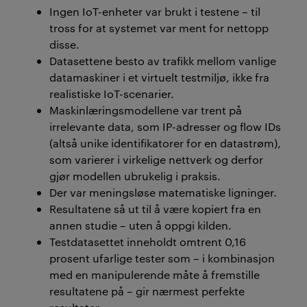
Ingen
IoT
-enheter var brukt i test
ene
– til
tross for at systemet var ment for nettopp
disse.
Datasettene besto av trafikk mellom vanlige
datamaskiner i et virtuelt testmiljø, ikke fra
realistiske
IoT
-scenarier.
Maskinlæringsmodellene var trent på
irrelevante data, som IP-adresser og
flow
IDs
(altså u
nike identifikatorer for en datastrøm),
som varierer i virkelige nettverk og derfor
gjør modellen ubrukelig i praksis.
Der var
meningsløse matematiske ligninger.
Resultatene så ut til å være kopiert fra en
annen studie – uten å oppgi kilden.
Testdatasettet inneholdt omtrent 0,16
prosent
ufarlige
test
er som
– i kombinasjon
med en manipulerende måte å fremstille
resultatene på
– gir nærmest
perfekte