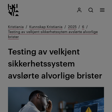
Kristiania logo
Gå
Søk
Mitt Kristiania
Åpne søk
Meny
til
innhold
Kristiania
Kunnskap Kristiania
2025
6
Testing av velkjent sikkerhetssytem avslørte alvorlige
brister
Testing av velkjent
sikkerhetssystem
avslørte alvorlige brister