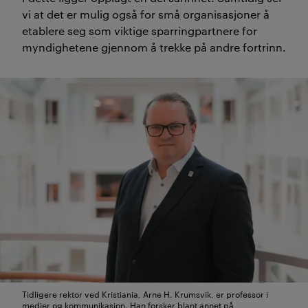
skaper relasjoner på alle
vi at det er mulig også for små organisasjoner å
etablere seg som viktige sparringpartnere for
nivåer.
myndighetene gjennom å trekke på andre fortrinn.
Organisasjoner som har
praktisk erfaring og
internasjonale nettverk er
ofte bedre rustet til å påvirke
politiske beslutninger.
(
Sammendraget er laget av KI og
kvalitetssikret av redaksjonen
).
Tidligere rektor ved Kristiania, Arne H. Krumsvik, er professor i
medier og kommunikasjon. Han forsker blant annet på