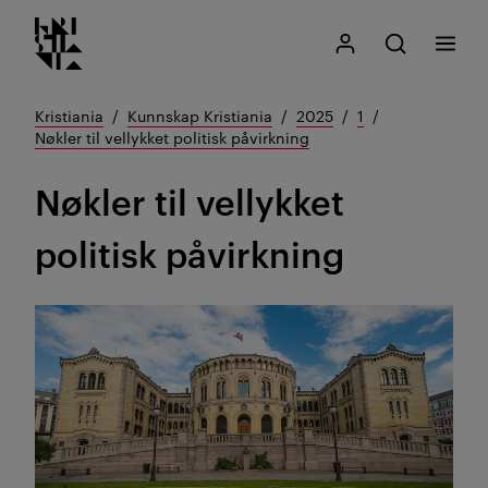
Kristiania logo
Gå
Søk
Mitt Kristiania
Åpne søk
Meny
til
innhold
Kristiania
Kunnskap Kristiania
2025
1
Nøkler til vellykket politisk påvirkning
Nøkler til vellykket
politisk påvirkning