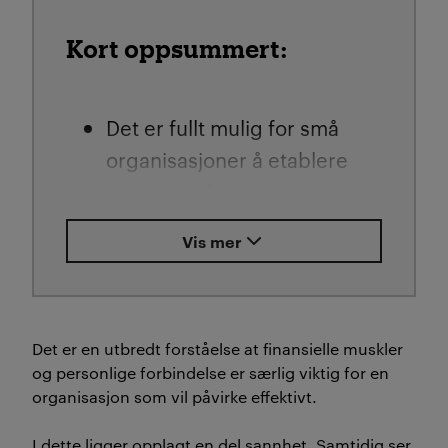
Kort oppsummert:
Det er fullt mulig for små
organisasjoner å etablere
seg som viktige
sparrepartnere for
Vis mer
myndighetene gjennom å
trekke på egne
kompetansefortrinn.
Det er en utbredt forståelse at finansielle muskler
Organisasjoner som lykkes
og personlige forbindelse er særlig viktig for en
organisasjon som vil påvirke effektivt.
pleier kontakt med både
politikere og byråkrater og
I dette ligger opplagt en del sannhet. Samtidig ser