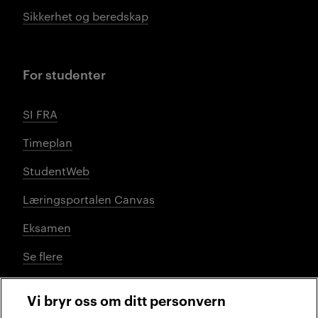
Sikkerhet og beredskap
For studenter
SI FRA
Timeplan
StudentWeb
Læringsportalen Canvas
Eksamen
Se flere
Vi bryr oss om ditt personvern
Sosiale medier