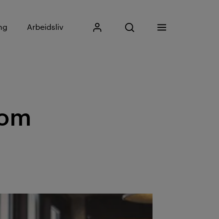
Skriv inn søkefrase
ng
Arbeidsliv
Mitt Kristiania
Åpne søk
Meny
Søk
som