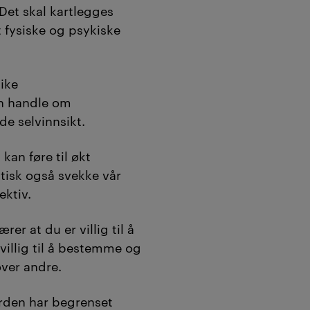
 Det skal kartlegges
t fysiske og psykiske
like
n handle om
de selvinnsikt.
 kan føre til økt
tisk også svekke vår
ektiv.
rer at du er villig til å
villig til å bestemme og
over andre.
rden har begrenset