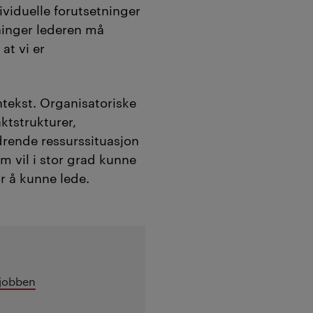
dividuelle forutsetninger
ninger lederen må
 at vi er
ntekst. Organisatoriske
tstrukturer,
drende ressurssituasjon
m vil i stor grad kunne
r å kunne lede.
 jobben