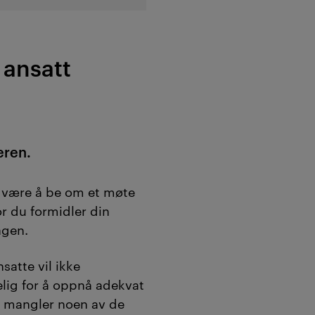
 ansatt
eren
.
 være å be om et møte
r du formidler din
agen.
satte vil ikke
elig for å oppnå adekvat
n mangler noen av de