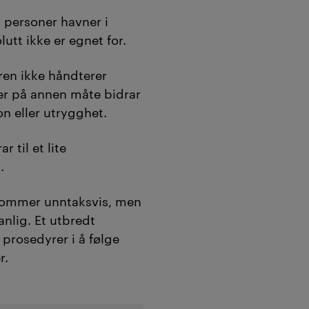
n personer havner i
utt ikke er egnet for.
ren ikke håndterer
ler på annen måte bidrar
n eller utrygghet.
r til et lite
ø.
ekommer unntaksvis, men
anlig. Et utbredt
rosedyrer i å følge
r.