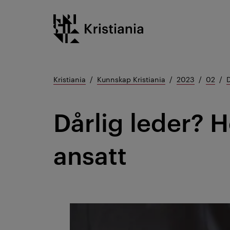
Gå
Kristiania logo
til
innhold
Kristiania
Kunnskap Kristiania
2023
02
D
Dårlig leder? H
ansatt