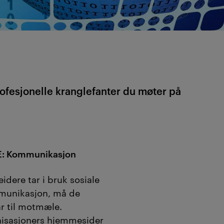
ofesjonelle kranglefanter du møter på
: Kommunikasjon
dere tar i bruk sosiale
mmunikasjon, må de
ar til motmæle.
nisasjoners hjemmesider