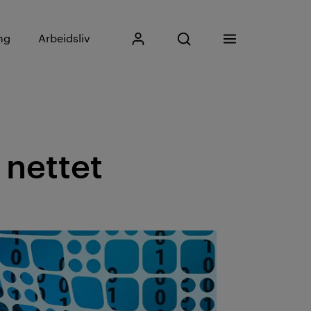
Skriv inn søkefrase
ng
Arbeidsliv
Mitt Kristiania
Åpne søk
Meny
Søk
 nettet