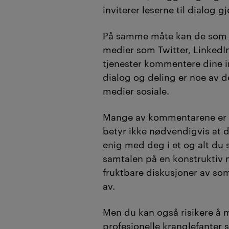
inviterer leserne til dialog
På samme måte kan de som f
medier som Twitter, LinkedI
tjenester kommentere dine i
dialog og deling er noe av d
medier sosiale.
Mange av kommentarene er g
betyr ikke nødvendigvis at
enig med deg i et og alt du s
samtalen på en konstruktiv m
fruktbare diskusjoner av so
av.
Men du kan også risikere å m
profesjonelle kranglefante