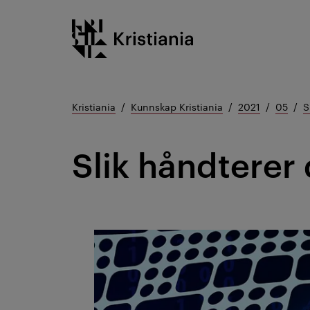
Gå
Kristiania logo
til
innhold
Kristiania
Kunnskap Kristiania
2021
05
S
Slik håndterer 