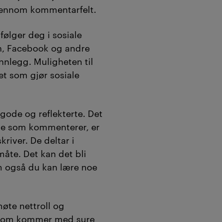
 gjennom kommentarfelt.
ølger deg i sosiale
n, Facebook og andre
nnlegg. Muligheten til
et som gjør sosiale
ode og reflekterte. Det
 de som kommenterer, er
kriver. De deltar i
åte. Det kan det bli
m også du kan lære noe
øte nettroll og
r som kommer med sure