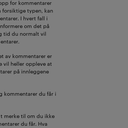
 opp for kommentarer
n forsiktige typen, kan
arer. I hvert fall i
 å informere om det på
g tid du normalt vil
entarer.
et av kommentarer er
e vil heller oppleve at
ntarer på innleggene
g kommentarer du får i
agt merke til om du ikke
entarer du får. Hva