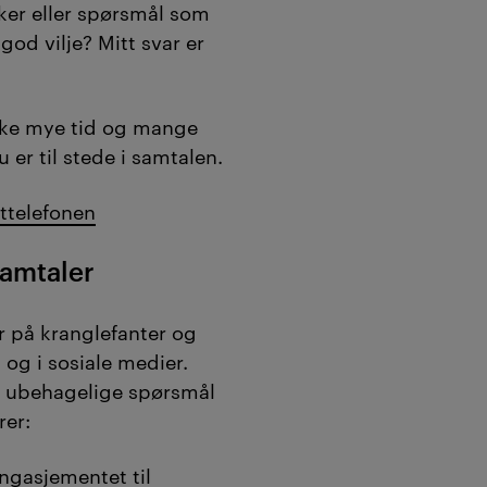
ker eller spørsmål som
god vilje? Mitt svar er
ruke mye tid og mange
 er til stede i samtalen.
ttelefonen
samtaler
 på kranglefanter og
t og i sosiale medier.
re ubehagelige spørsmål
er:
engasjementet til