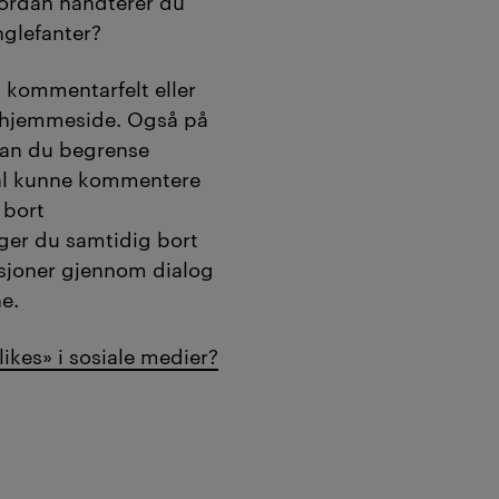
Hvordan håndterer du
nglefanter?
a kommentarfelt eller
n hjemmeside. Også på
kan du begrense
kal kunne kommentere
 bort
er du samtidig bort
asjoner gjennom dialog
ne.
likes» i sosiale medier?