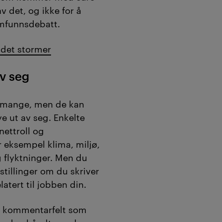
v det, og ikke for å
amfunnsdebatt.
 det stormer
av seg
ig mange, men de kan
e ut av seg. Enkelte
nettroll og
r eksempel klima, miljø,
g flyktninger. Men du
illinger om du skriver
atert til jobben din.
 i kommentarfelt som