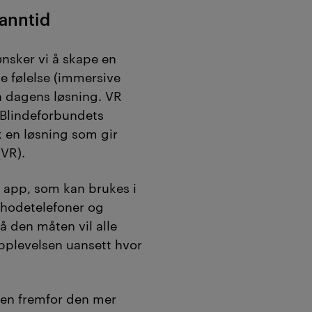
sanntid
nsker vi å skape en
e følelse (immersive
n dagens løsning. VR
a Blindeforbundets
k en løsning som gir
(VR).
n app, som kan brukes i
hodetelefoner og
å den måten vil alle
opplevelsen uansett hvor
en fremfor den mer