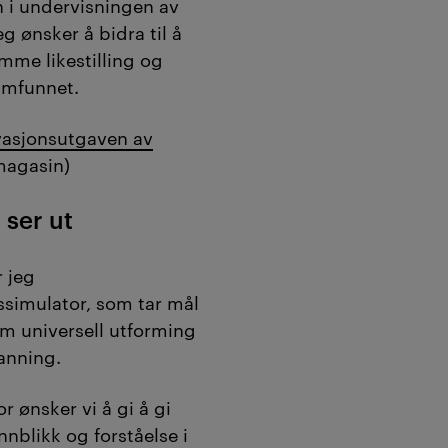
nn i undervisningen av
 ønsker å bidra til å
emme likestilling og
amfunnet.
vasjonsutgaven av
magasin)
 ser ut
r jeg
ssimulator, som tar mål
m universell utforming
anning.
r ønsker vi å gi å gi
nnblikk og forståelse i