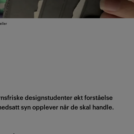
ller
ynsfriske designstudenter økt forståelse
edsatt syn opplever når de skal handle.