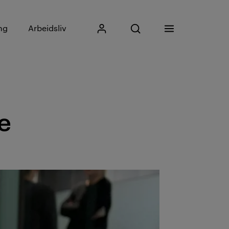
Skriv inn søkefrase
ng
Arbeidsliv
Mitt Kristiania
Åpne søk
Meny
Søk
e