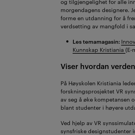
og tilgjengelighet for alle i
morgendagens designere. Jeg
forme en utdanning for å fr
verdsetting av mangfold i s
Les temamagasin:
Inno
Kunnskap Kristiania
(E-
Viser hvordan verden
På Høyskolen Kristiania lede
forskningsprosjektet VR syn
av seg å øke kompetansen o
blant studenter i høyere utd
Ved hjelp av VR synssimulato
synsfriske designstudenter i