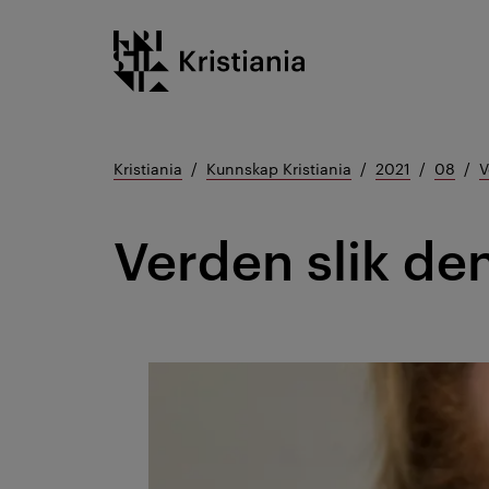
Gå
Kristiania logo
til
innhold
Kristiania
Kunnskap Kristiania
2021
08
V
Verden slik den