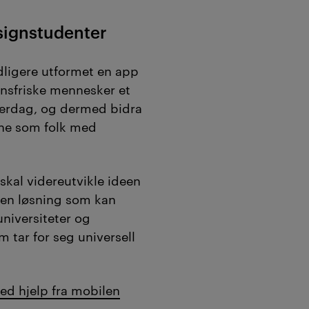
signstudenter
dligere utformet en app
synsfriske mennesker et
erdag, og dermed bidra
gene som folk med
skal videreutvikle ideen
l en løsning som kan
niversiteter og
m tar for seg universell
ed hjelp fra mobilen