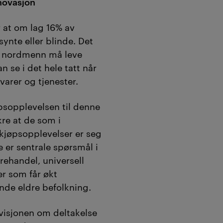
ovasjon
 at om lag 16% av
ynte eller blinde. Det
s nordmenn må leve
n se i det hele tatt når
varer og tjenester.
psopplevelsen til denne
re at de som i
 kjøpsopplevelser er seg
e er sentrale spørsmål i
ehandel, universell
r som får økt
nde eldre befolkning.
 visjonen om deltakelse