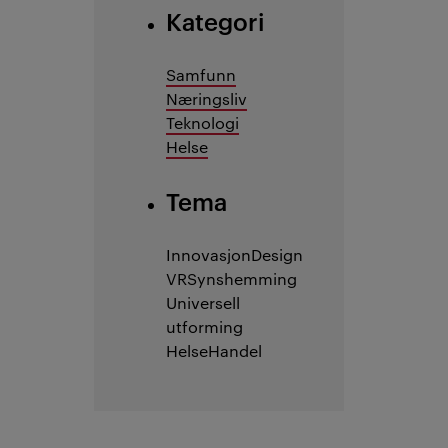
Kategori
Samfunn
Næringsliv
Teknologi
Helse
Tema
Innovasjon
Design
VR
Synshemming
Universell
utforming
Helse
Handel