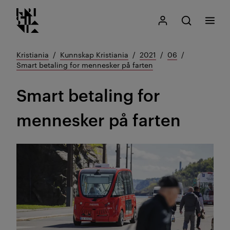
Kristiania logo
Gå
Søk
Mitt Kristiania
Åpne søk
Meny
til
innhold
Kristiania
Kunnskap Kristiania
2021
06
Smart betaling for mennesker på farten
Smart betaling for
mennesker på farten