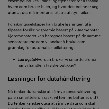
eksempel brukes i bildelingstjenester for å fastslå
hvem som bruker bilen, og hvor den befinner seg
uten at det må monteres ekstra utstyr i bilen.
Forsikringsselskaper kan bruke løsningen til å
tilpasse forsikringspremie basert på kjøremønster.
Kjøremønsteret kan beregnes basert på de samme
sensordataene som vi ønsker å bruke som
grunnlag for automatisk billettering.
Les også:
Hvordan bruker vi smarttelefonen
når vi handler i fysiske butikker?
Løsninger for datahåndtering
Nå tenker du kanskje at så mye sensoraktivering
på en smarttelefon raskt vil tømme batteriet ditt?
Du tenker kanskje også at så mye data som skal
sendes frem og tilbake vil føre til at mobildata blir