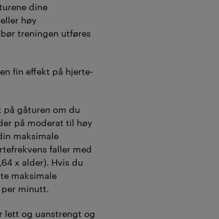
 turene dine
ller høy
t bør treningen utføres
en fin effekt på hjerte-
t på gåturen om du
ider på moderat til høy
 din maksimale
rtefrekvens faller med
0,64 x alder). Hvis du
merte maksimale
 per minutt.
 lett og uanstrengt og