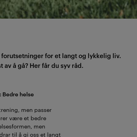
rutsetninger for et langt og lykkelig liv.
 av å gå? Her får du syv råd.
 Bedre helse
 trening, men passer
urer være et bedre
gelsesformen, men
drar til å gi oss et langt