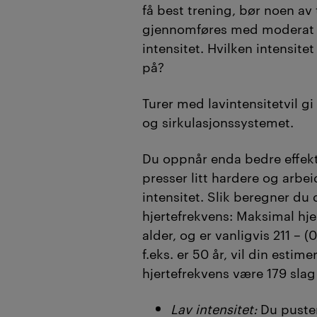
få best trening, bør noen av
gjennomføres med moderat e
intensitet. Hvilken intensite
på?
Turer med lavintensitetvil gi 
og sirkulasjonssystemet.
Du oppnår enda bedre effek
presser litt hardere og arbe
intensitet. Slik beregner du
hjertefrekvens: Maksimal hje
alder, og er vanligvis 211 – (
f.eks. er 50 år, vil din esti
hjertefrekvens være 179 slag
Lav intensitet:
Du puster