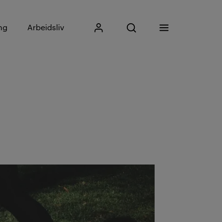
Skriv inn søkefrase
ng
Arbeidsliv
Mitt Kristiania
Åpne søk
Meny
Søk