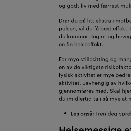
og godt liv med færrest mul
Drar du på litt ekstra i mot
pulsen, vil du få best effekt.
du kommer deg ut og beveger
en fin helseeffekt.
For mye stillesitting og mang
en av de viktigste risikofakto
fysisk aktivitet er mye bedre
aktivitet, uavhengig av hvilk
gjennomføres med. Skal hjer
du imidlertid ta i så mye at m
Les også:
Tren deg spr
Helsemessige ef