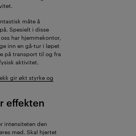
vitet.
antastisk måte å
på. Spesielt i disse
v oss har hjemmekontor,
ge inn en gå-tur i løpet
 på transport til og fra
fysisk aktivitet.
kk gir økt styrke og
r effekten
er intensiteten den
øres med. Skal hjertet