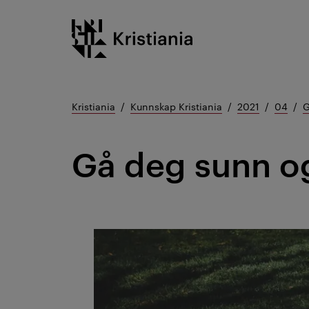
Gå
Kristiania logo
til
innhold
Kristiania
Kunnskap Kristiania
2021
04
G
Gå deg sunn og