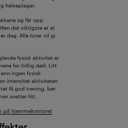
ig helseplager.
bakkene og får opp
 Men det viktigste er at
 deg. Alle turer vil gi
lende fysisk aktivitet er
rene for tidlig død. Litt
 enn ingen fysisk
en intensitet aktiviteten
tet få god trening, bør
an svetter litt.
ek på hjemmekontoret
fekter