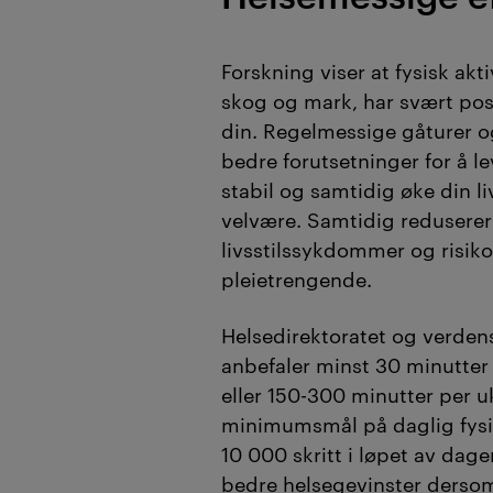
Forskning viser at fysisk akti
skog og mark, har svært posi
din. Regelmessige gåturer og
bedre forutsetninger for å l
stabil og samtidig øke din li
velvære. Samtidig reduserer 
livsstilssykdommer og risikoe
pleietrengende.
Helsedirektoratet og verden
anbefaler minst 30 minutter f
eller 150-300 minutter per uk
minimumsmål på daglig fysis
10 000 skritt i løpet av dag
bedre helsegevinster derso